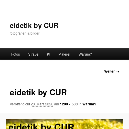
Zum
Inhalt
wechseln
eidetik by CUR
fotografien & bilder
Hauptmenü
Fotos
Straße
KI
Malerei
Warum?
Bilder-
Weiter →
Navigation
eidetik by CUR
Veröffentlicht
23. März 2026
am
1200 × 630
in
Warum?