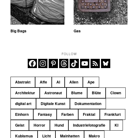
Big Bags
Gas
FOLLOW
Abstrakt
Affe
AI
Alien
Ape
Architektur
Astronaut
Blume
Blüte
Clown
digital art
Digitale Kunst
Dokumentation
Einhorn
Fantasy
Farben
Fraktal
Frankfurt
Geist
Horror
Hund
Industriefotografie
KI
Kubismus
Licht
Mainhatten
Makro