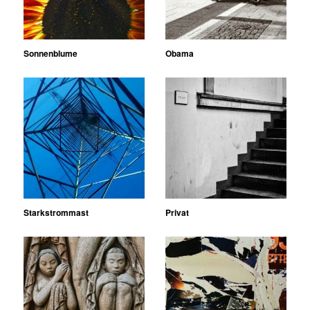
Sonnenblume
Obama
Starkstrommast
Privat