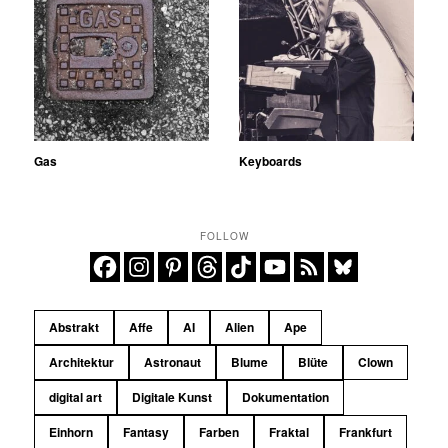
Gas
Keyboards
FOLLOW
Abstrakt
Affe
AI
Alien
Ape
Architektur
Astronaut
Blume
Blüte
Clown
digital art
Digitale Kunst
Dokumentation
Einhorn
Fantasy
Farben
Fraktal
Frankfurt