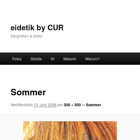
Zum
Inhalt
wechseln
eidetik by CUR
fotografien & bilder
Hauptmenü
Fotos
Straße
KI
Malerei
Warum?
Bilder-
Navigat
Sommer
Veröffentlicht
13. Juni 2026
am
300 × 300
in
Sommer