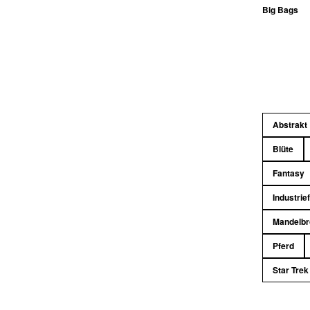
Big Bags
Abstrakt
Blüte
Fantasy
Industrie
Mandelbr
Pferd
Star Trek