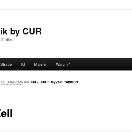
tik by CUR
 & bilder
Straße
KI
Malerei
Warum?
t
20. Juni 2026
am
300 × 300
in
MyZeil Frankfurt
eil