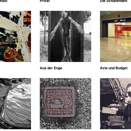
mast
Privat
Die Schlafenden
Aus der Enge
Avis und Budget