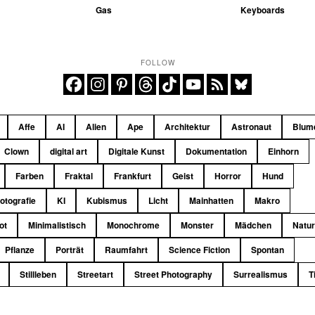
Gas
Keyboards
FOLLOW
Affe
AI
Alien
Ape
Architektur
Astronaut
Blum
Clown
digital art
Digitale Kunst
Dokumentation
Einhorn
Farben
Fraktal
Frankfurt
Geist
Horror
Hund
fotografie
KI
Kubismus
Licht
Mainhatten
Makro
ot
Minimalistisch
Monochrome
Monster
Mädchen
Natu
Pflanze
Porträt
Raumfahrt
Science Fiction
Spontan
Stillleben
Streetart
Street Photography
Surrealismus
T