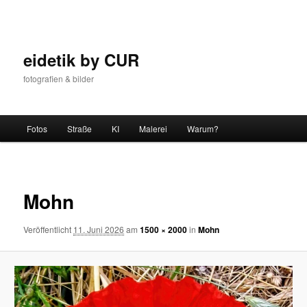
Zum
Inhalt
wechseln
eidetik by CUR
fotografien & bilder
Hauptmenü
Fotos
Straße
KI
Malerei
Warum?
Bilder-
Navigat
Mohn
Veröffentlicht
11. Juni 2026
am
1500 × 2000
in
Mohn