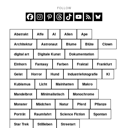
FOLLOW
Abstrakt
Affe
AI
Alien
Ape
Architektur
Astronaut
Blume
Blüte
Clown
digital art
Digitale Kunst
Dokumentation
Einhorn
Fantasy
Farben
Fraktal
Frankfurt
Geist
Horror
Hund
Industriefotografie
KI
Kubismus
Licht
Mainhatten
Makro
Mandelbrot
Minimalistisch
Monochrome
Monster
Mädchen
Natur
Pferd
Pflanze
Porträt
Raumfahrt
Science Fiction
Spontan
Star Trek
Stillleben
Streetart