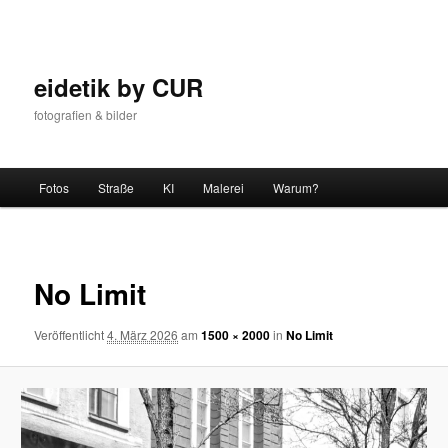
Zum
Inhalt
wechseln
eidetik by CUR
fotografien & bilder
Hauptmenü
Fotos
Straße
KI
Malerei
Warum?
Bilder-
Navigat
No Limit
Veröffentlicht
4. März 2026
am
1500 × 2000
in
No Limit