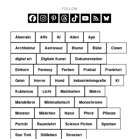
FOLLOW
Abstrakt
Affe
AI
Alien
Ape
Architektur
Astronaut
Blume
Blüte
Clown
digital art
Digitale Kunst
Dokumentation
Einhorn
Fantasy
Farben
Fraktal
Frankfurt
Geist
Horror
Hund
Industriefotografie
KI
Kubismus
Licht
Mainhatten
Makro
Mandelbrot
Minimalistisch
Monochrome
Monster
Mädchen
Natur
Pferd
Pflanze
Porträt
Raumfahrt
Science Fiction
Spontan
Star Trek
Stillleben
Streetart