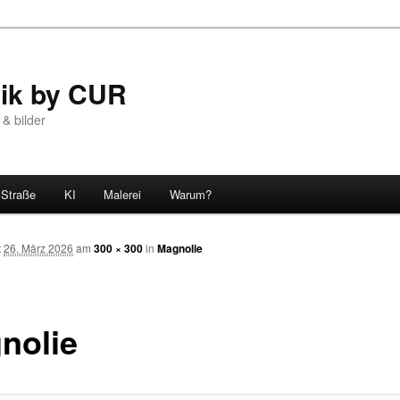
tik by CUR
 & bilder
Straße
KI
Malerei
Warum?
t
26. März 2026
am
300 × 300
in
Magnolie
nolie