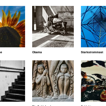
me
Obama
Starkstrommast