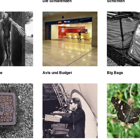
Die Schlafenden
Schichten
ge
Avis und Budget
Big Bags