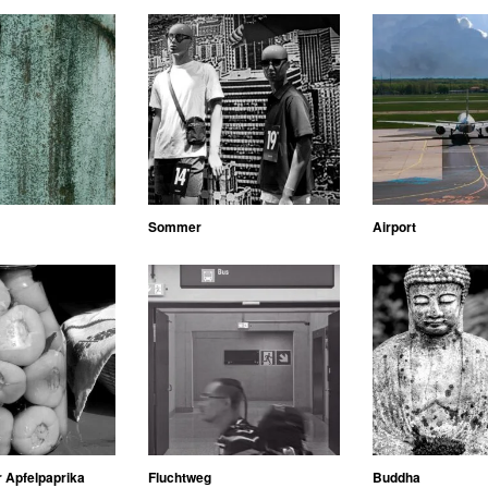
Sommer
Airport
 Apfelpaprika
Fluchtweg
Buddha