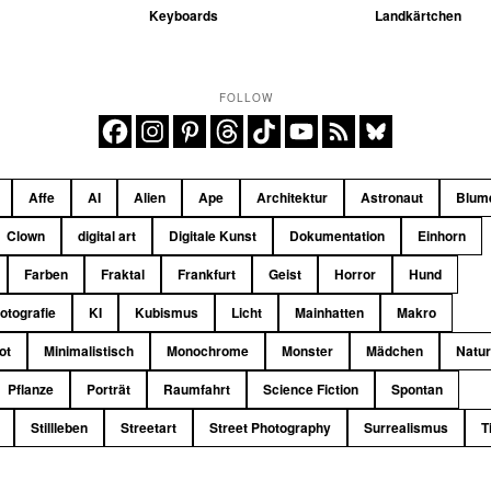
Keyboards
Landkärtchen
FOLLOW
Affe
AI
Alien
Ape
Architektur
Astronaut
Blum
Clown
digital art
Digitale Kunst
Dokumentation
Einhorn
Farben
Fraktal
Frankfurt
Geist
Horror
Hund
fotografie
KI
Kubismus
Licht
Mainhatten
Makro
ot
Minimalistisch
Monochrome
Monster
Mädchen
Natu
Pflanze
Porträt
Raumfahrt
Science Fiction
Spontan
Stillleben
Streetart
Street Photography
Surrealismus
T