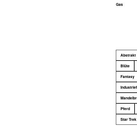
Gas
Abstrakt
Blüte
Fantasy
Industrie
Mandelbr
Pferd
Star Trek