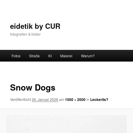
Zum
Inhalt
wechseln
eidetik by CUR
fotografien & bilder
Hauptmenü
Fotos
Straße
KI
Malerei
Warum?
Bilder-
Navigat
Snow Dogs
Veröffentlicht
26. Januar 2026
am
1500 × 2000
in
Leckerlis?