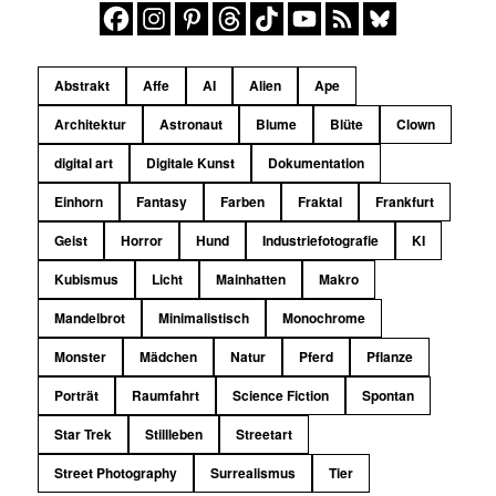
Abstrakt
Affe
AI
Alien
Ape
Architektur
Astronaut
Blume
Blüte
Clown
digital art
Digitale Kunst
Dokumentation
Einhorn
Fantasy
Farben
Fraktal
Frankfurt
Geist
Horror
Hund
Industriefotografie
KI
Kubismus
Licht
Mainhatten
Makro
Mandelbrot
Minimalistisch
Monochrome
Monster
Mädchen
Natur
Pferd
Pflanze
Porträt
Raumfahrt
Science Fiction
Spontan
Star Trek
Stillleben
Streetart
Street Photography
Surrealismus
Tier