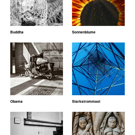
Buddha
Sonnenblume
Obama
Starkstrommast