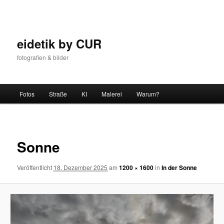
Zum
Inhalt
wechseln
eidetik by CUR
fotografien & bilder
Hauptmenü
Fotos
Straße
KI
Malerei
Warum?
Bilder-
Navigat
Sonne
Veröffentlicht
18. Dezember 2025
am
1200 × 1600
in
In der Sonne