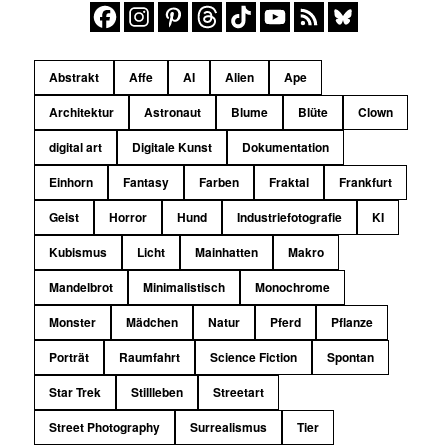
Abstrakt
Affe
AI
Alien
Ape
Architektur
Astronaut
Blume
Blüte
Clown
digital art
Digitale Kunst
Dokumentation
Einhorn
Fantasy
Farben
Fraktal
Frankfurt
Geist
Horror
Hund
Industriefotografie
KI
Kubismus
Licht
Mainhatten
Makro
Mandelbrot
Minimalistisch
Monochrome
Monster
Mädchen
Natur
Pferd
Pflanze
Porträt
Raumfahrt
Science Fiction
Spontan
Star Trek
Stillleben
Streetart
Street Photography
Surrealismus
Tier