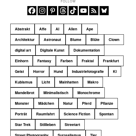
FOLLOW
Abstrakt
Affe
AI
Alien
Ape
Architektur
Astronaut
Blume
Blüte
Clown
digital art
Digitale Kunst
Dokumentation
Einhorn
Fantasy
Farben
Fraktal
Frankfurt
Geist
Horror
Hund
Industriefotografie
KI
Kubismus
Licht
Mainhatten
Makro
Mandelbrot
Minimalistisch
Monochrome
Monster
Mädchen
Natur
Pferd
Pflanze
Porträt
Raumfahrt
Science Fiction
Spontan
Star Trek
Stillleben
Streetart
Street Photography
Surrealismus
Tier