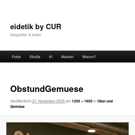
Zum
Inhalt
wechseln
eidetik by CUR
fotografien & bilder
Hauptmenü
Fotos
Straße
KI
Malerei
Warum?
Bilder-
Navigat
ObstundGemuese
Veröffentlicht
27. November 2025
am
1200 × 1600
in
Obst und
Gemüse