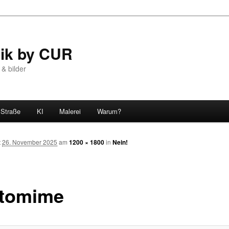
tik by CUR
 & bilder
Straße
KI
Malerei
Warum?
t
26. November 2025
am
1200 × 1800
in
Nein!
tomime