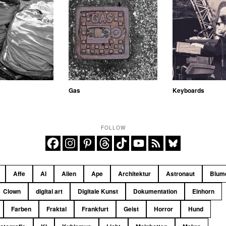
Gas
Keyboards
FOLLOW
Affe
AI
Alien
Ape
Architektur
Astronaut
Blum
Clown
digital art
Digitale Kunst
Dokumentation
Einhorn
Farben
Fraktal
Frankfurt
Geist
Horror
Hund