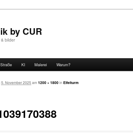
tik by CUR
 & bilder
Straße
KI
Malerei
Warum?
t
5. November 2025
am
1200 × 1800
in
Eifelturm
1039170388