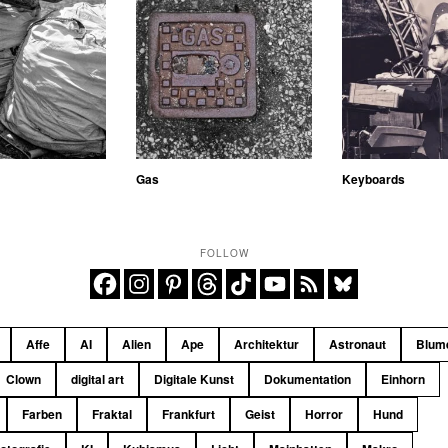
Gas
Keyboards
FOLLOW
Affe
AI
Alien
Ape
Architektur
Astronaut
Blum
Clown
digital art
Digitale Kunst
Dokumentation
Einhorn
Farben
Fraktal
Frankfurt
Geist
Horror
Hund