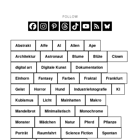
FOLLOW
Abstrakt
Affe
AI
Alien
Ape
Architektur
Astronaut
Blume
Blüte
Clown
digital art
Digitale Kunst
Dokumentation
Einhorn
Fantasy
Farben
Fraktal
Frankfurt
Geist
Horror
Hund
Industriefotografie
KI
Kubismus
Licht
Mainhatten
Makro
Mandelbrot
Minimalistisch
Monochrome
Monster
Mädchen
Natur
Pferd
Pflanze
Porträt
Raumfahrt
Science Fiction
Spontan