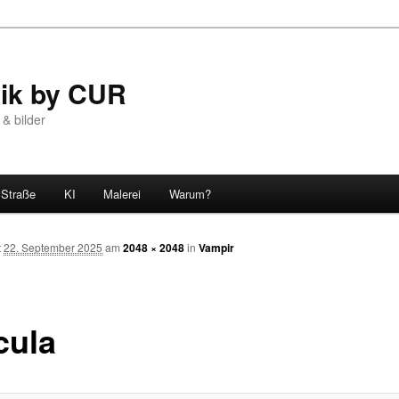
tik by CUR
 & bilder
Straße
KI
Malerei
Warum?
t
22. September 2025
am
2048 × 2048
in
Vampir
cula