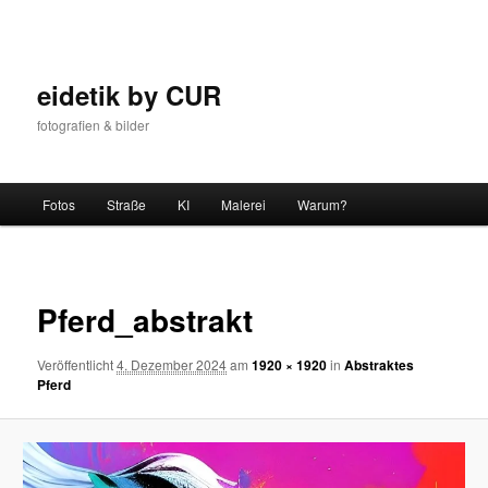
Zum
Inhalt
wechseln
eidetik by CUR
fotografien & bilder
Hauptmenü
Fotos
Straße
KI
Malerei
Warum?
Bilder-
Navigat
Pferd_abstrakt
Veröffentlicht
4. Dezember 2024
am
1920 × 1920
in
Abstraktes
Pferd