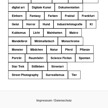
digital art
Digitale Kunst
Dokumentation
Einhorn
Fantasy
Farben
Fraktal
Frankfurt
Geist
Horror
Hund
Industriefotografie
KI
Kubismus
Licht
Mainhatten
Makro
Mandelbrot
Minimalistisch
Monochrome
Monster
Mädchen
Natur
Pferd
Pflanze
Porträt
Raumfahrt
Science Fiction
Spontan
Star Trek
Stillleben
Streetart
Street Photography
Surrealismus
Tier
Impressum / Datenschutz