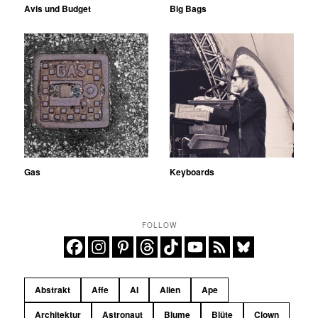
Avis und Budget
Big Bags
Gas
Keyboards
FOLLOW
Abstrakt
Affe
AI
Alien
Ape
Architektur
Astronaut
Blume
Blüte
Clown