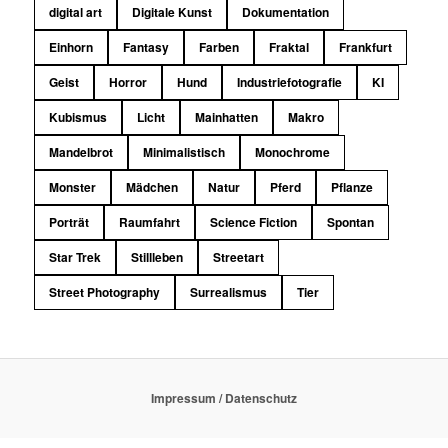
digital art
Digitale Kunst
Dokumentation
Einhorn
Fantasy
Farben
Fraktal
Frankfurt
Geist
Horror
Hund
Industriefotografie
KI
Kubismus
Licht
Mainhatten
Makro
Mandelbrot
Minimalistisch
Monochrome
Monster
Mädchen
Natur
Pferd
Pflanze
Porträt
Raumfahrt
Science Fiction
Spontan
Star Trek
Stillleben
Streetart
Street Photography
Surrealismus
Tier
Impressum / Datenschutz