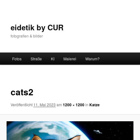
Zum
Inhalt
wechseln
eidetik by CUR
fotografien & bilder
Hauptmenü
Fotos
Straße
KI
Malerei
Warum?
Bilder-
Navigat
cats2
Veröffentlicht
11. Mai 2023
am
1200 × 1200
in
Katze