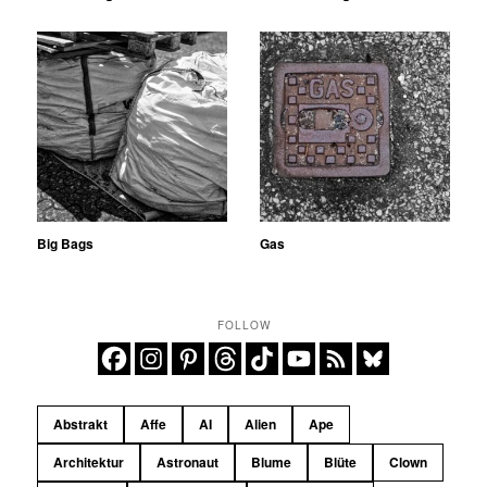
Big Bags
Gas
FOLLOW
Abstrakt
Affe
AI
Alien
Ape
Architektur
Astronaut
Blume
Blüte
Clown