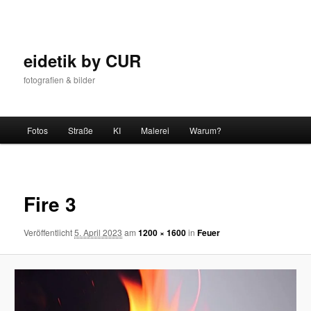
Zum
Inhalt
wechseln
eidetik by CUR
fotografien & bilder
Hauptmenü
Fotos
Straße
KI
Malerei
Warum?
Bilder-
Navigat
Fire 3
Veröffentlicht
5. April 2023
am
1200 × 1600
in
Feuer