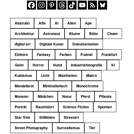
Abstrakt
Affe
AI
Alien
Ape
Architektur
Astronaut
Blume
Blüte
Clown
digital art
Digitale Kunst
Dokumentation
Einhorn
Fantasy
Farben
Fraktal
Frankfurt
Geist
Horror
Hund
Industriefotografie
KI
Kubismus
Licht
Mainhatten
Makro
Mandelbrot
Minimalistisch
Monochrome
Monster
Mädchen
Natur
Pferd
Pflanze
Porträt
Raumfahrt
Science Fiction
Spontan
Star Trek
Stillleben
Streetart
Street Photography
Surrealismus
Tier