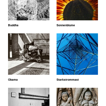
Buddha
Sonnenblume
Obama
Starkstrommast