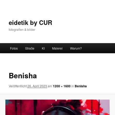
Zum
Inhalt
wechseln
eidetik by CUR
fotografien & bilder
Hauptmenü
Fotos
Straße
KI
Malerei
Warum?
Bilder-
Navigat
Benisha
Veröffentlicht
26. April 2023
am
1200 × 1600
in
Benisha