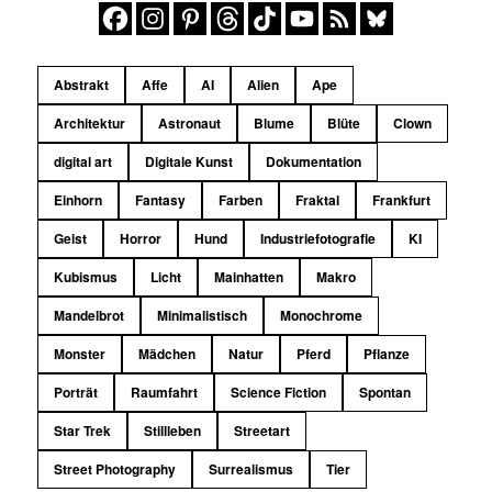
Abstrakt
Affe
AI
Alien
Ape
Architektur
Astronaut
Blume
Blüte
Clown
digital art
Digitale Kunst
Dokumentation
Einhorn
Fantasy
Farben
Fraktal
Frankfurt
Geist
Horror
Hund
Industriefotografie
KI
Kubismus
Licht
Mainhatten
Makro
Mandelbrot
Minimalistisch
Monochrome
Monster
Mädchen
Natur
Pferd
Pflanze
Porträt
Raumfahrt
Science Fiction
Spontan
Star Trek
Stillleben
Streetart
Street Photography
Surrealismus
Tier