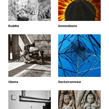
Buddha
Sonnenblume
Obama
Starkstrommast