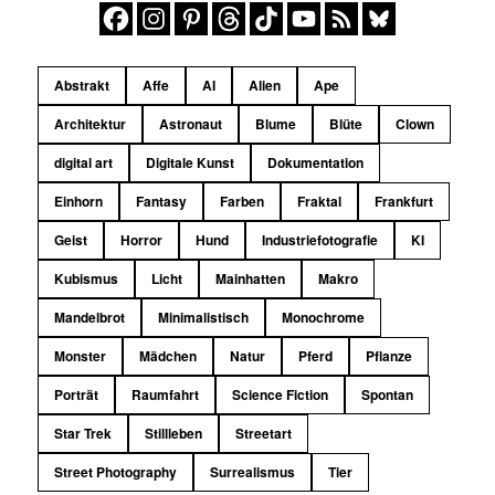
Abstrakt
Affe
AI
Alien
Ape
Architektur
Astronaut
Blume
Blüte
Clown
digital art
Digitale Kunst
Dokumentation
Einhorn
Fantasy
Farben
Fraktal
Frankfurt
Geist
Horror
Hund
Industriefotografie
KI
Kubismus
Licht
Mainhatten
Makro
Mandelbrot
Minimalistisch
Monochrome
Monster
Mädchen
Natur
Pferd
Pflanze
Porträt
Raumfahrt
Science Fiction
Spontan
Star Trek
Stillleben
Streetart
Street Photography
Surrealismus
Tier