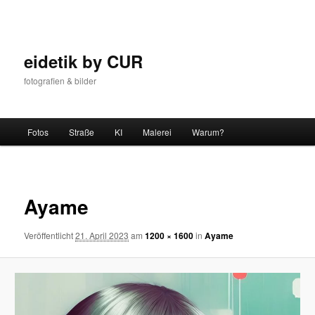
Zum
Inhalt
wechseln
eidetik by CUR
fotografien & bilder
Hauptmenü
Fotos
Straße
KI
Malerei
Warum?
Bilder-
Navigat
Ayame
Veröffentlicht
21. April 2023
am
1200 × 1600
in
Ayame