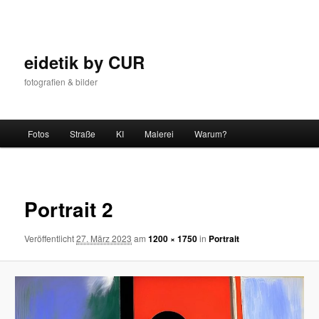
Zum
Inhalt
wechseln
eidetik by CUR
fotografien & bilder
Hauptmenü
Fotos
Straße
KI
Malerei
Warum?
Bilder-
Navigat
Portrait 2
Veröffentlicht
27. März 2023
am
1200 × 1750
in
Portrait