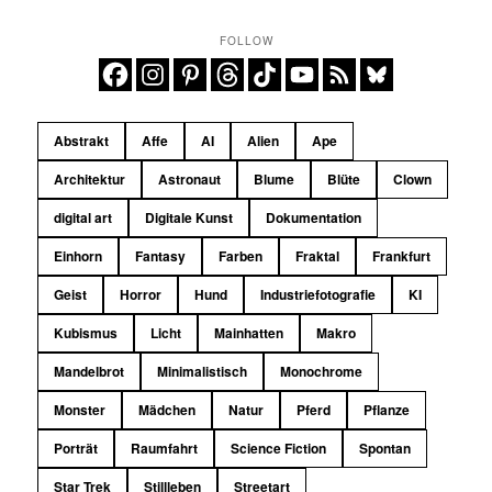
FOLLOW
Abstrakt
Affe
AI
Alien
Ape
Architektur
Astronaut
Blume
Blüte
Clown
digital art
Digitale Kunst
Dokumentation
Einhorn
Fantasy
Farben
Fraktal
Frankfurt
Geist
Horror
Hund
Industriefotografie
KI
Kubismus
Licht
Mainhatten
Makro
Mandelbrot
Minimalistisch
Monochrome
Monster
Mädchen
Natur
Pferd
Pflanze
Porträt
Raumfahrt
Science Fiction
Spontan
Star Trek
Stillleben
Streetart