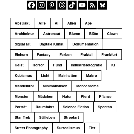
Abstrakt
Affe
AI
Alien
Ape
Architektur
Astronaut
Blume
Blüte
Clown
digital art
Digitale Kunst
Dokumentation
Einhorn
Fantasy
Farben
Fraktal
Frankfurt
Geist
Horror
Hund
Industriefotografie
KI
Kubismus
Licht
Mainhatten
Makro
Mandelbrot
Minimalistisch
Monochrome
Monster
Mädchen
Natur
Pferd
Pflanze
Porträt
Raumfahrt
Science Fiction
Spontan
Star Trek
Stillleben
Streetart
Street Photography
Surrealismus
Tier