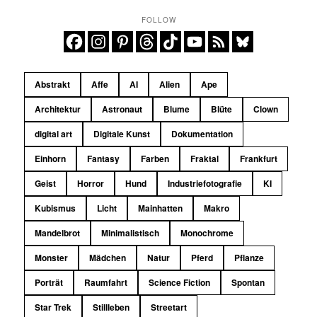
FOLLOW
Abstrakt
Affe
AI
Alien
Ape
Architektur
Astronaut
Blume
Blüte
Clown
digital art
Digitale Kunst
Dokumentation
Einhorn
Fantasy
Farben
Fraktal
Frankfurt
Geist
Horror
Hund
Industriefotografie
KI
Kubismus
Licht
Mainhatten
Makro
Mandelbrot
Minimalistisch
Monochrome
Monster
Mädchen
Natur
Pferd
Pflanze
Porträt
Raumfahrt
Science Fiction
Spontan
Star Trek
Stillleben
Streetart