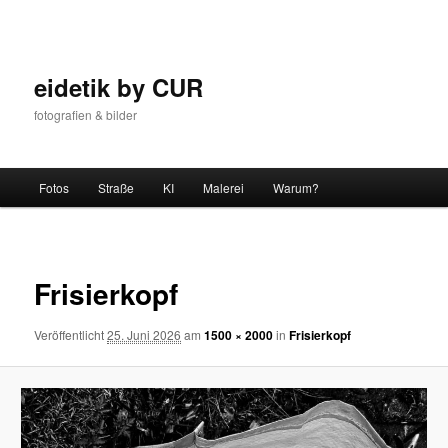
Zum
Inhalt
wechseln
eidetik by CUR
fotografien & bilder
Hauptmenü
Fotos
Straße
KI
Malerei
Warum?
Bilder-
Navigat
Frisierkopf
Veröffentlicht
25. Juni 2026
am
1500 × 2000
in
Frisierkopf