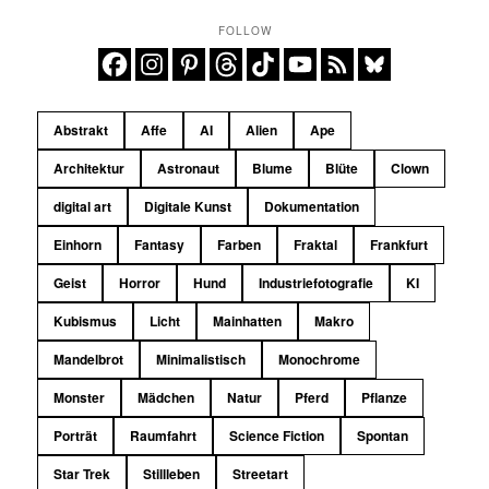
FOLLOW
Abstrakt
Affe
AI
Alien
Ape
Architektur
Astronaut
Blume
Blüte
Clown
digital art
Digitale Kunst
Dokumentation
Einhorn
Fantasy
Farben
Fraktal
Frankfurt
Geist
Horror
Hund
Industriefotografie
KI
Kubismus
Licht
Mainhatten
Makro
Mandelbrot
Minimalistisch
Monochrome
Monster
Mädchen
Natur
Pferd
Pflanze
Porträt
Raumfahrt
Science Fiction
Spontan
Star Trek
Stillleben
Streetart