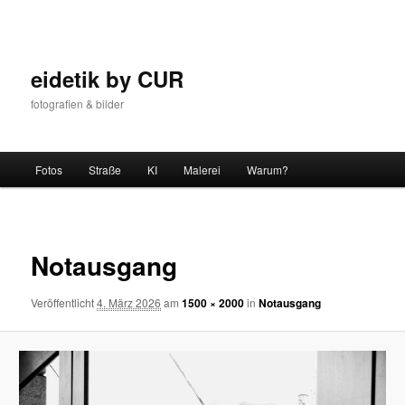
Zum
Inhalt
wechseln
eidetik by CUR
fotografien & bilder
Hauptmenü
Fotos
Straße
KI
Malerei
Warum?
Bilder-
Navigat
Notausgang
Veröffentlicht
4. März 2026
am
1500 × 2000
in
Notausgang