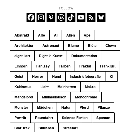
FOLLOW
Abstrakt
Affe
AI
Alien
Ape
Architektur
Astronaut
Blume
Blüte
Clown
digital art
Digitale Kunst
Dokumentation
Einhorn
Fantasy
Farben
Fraktal
Frankfurt
Geist
Horror
Hund
Industriefotografie
KI
Kubismus
Licht
Mainhatten
Makro
Mandelbrot
Minimalistisch
Monochrome
Monster
Mädchen
Natur
Pferd
Pflanze
Porträt
Raumfahrt
Science Fiction
Spontan
Star Trek
Stillleben
Streetart