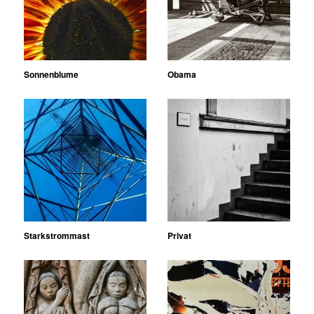
Sonnenblume
Obama
Starkstrommast
Privat