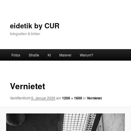
Zum
Inhalt
wechseln
eidetik by CUR
fotografien & bilder
Hauptmenü
Fotos
Straße
KI
Malerei
Warum?
Bilder-
Navigat
Vernietet
Veröffentlicht
6. Januar 2026
am
1200 × 1600
in
Vernietet