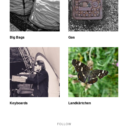
Big Bags
Gas
Keyboards
Landkärtchen
FOLLOW