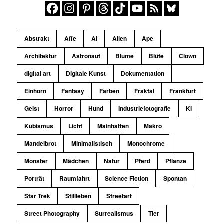
Abstrakt
Affe
AI
Alien
Ape
Architektur
Astronaut
Blume
Blüte
Clown
digital art
Digitale Kunst
Dokumentation
Einhorn
Fantasy
Farben
Fraktal
Frankfurt
Geist
Horror
Hund
Industriefotografie
KI
Kubismus
Licht
Mainhatten
Makro
Mandelbrot
Minimalistisch
Monochrome
Monster
Mädchen
Natur
Pferd
Pflanze
Porträt
Raumfahrt
Science Fiction
Spontan
Star Trek
Stillleben
Streetart
Street Photography
Surrealismus
Tier