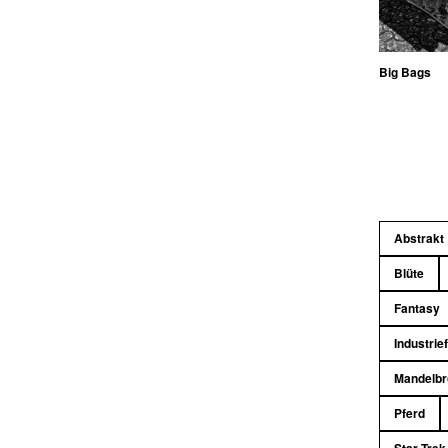
Big Bags
Abstrakt
Blüte
Fantasy
Industrie
Mandelbr
Pferd
Star Trek