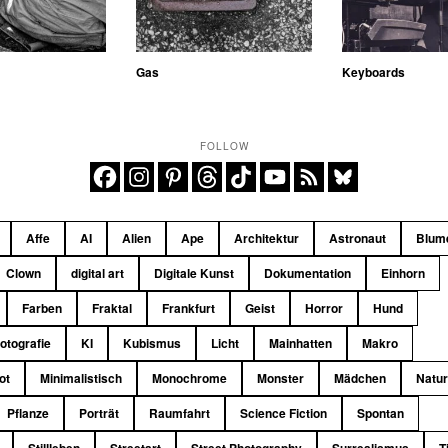
Gas
Keyboards
FOLLOW
Affe
AI
Alien
Ape
Architektur
Astronaut
Blum
Clown
digital art
Digitale Kunst
Dokumentation
Einhorn
Farben
Fraktal
Frankfurt
Geist
Horror
Hund
fotografie
KI
Kubismus
Licht
Mainhatten
Makro
ot
Minimalistisch
Monochrome
Monster
Mädchen
Natu
Pflanze
Porträt
Raumfahrt
Science Fiction
Spontan
Stillleben
Streetart
Street Photography
Surrealismus
T