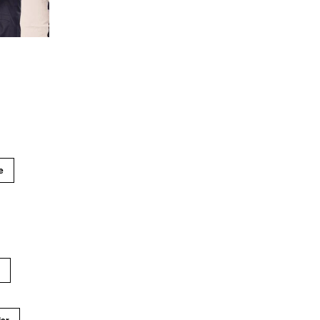
e
r
ier