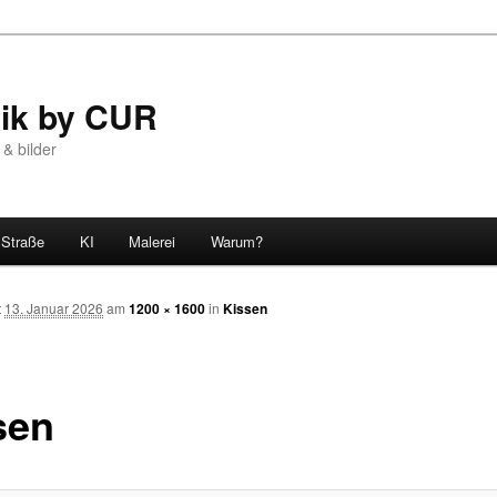
tik by CUR
 & bilder
Straße
KI
Malerei
Warum?
t
13. Januar 2026
am
1200 × 1600
in
Kissen
sen