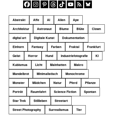
Abstrakt
Affe
AI
Alien
Ape
Architektur
Astronaut
Blume
Blüte
Clown
digital art
Digitale Kunst
Dokumentation
Einhorn
Fantasy
Farben
Fraktal
Frankfurt
Geist
Horror
Hund
Industriefotografie
KI
Kubismus
Licht
Mainhatten
Makro
Mandelbrot
Minimalistisch
Monochrome
Monster
Mädchen
Natur
Pferd
Pflanze
Porträt
Raumfahrt
Science Fiction
Spontan
Star Trek
Stillleben
Streetart
Street Photography
Surrealismus
Tier