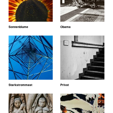
Sonnenblume
Obama
Starkstrommast
Privat