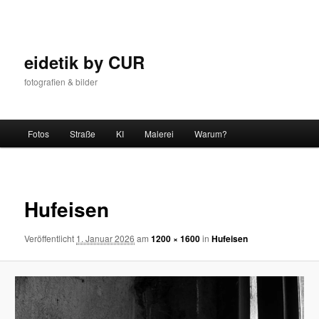
Zum
Inhalt
wechseln
eidetik by CUR
fotografien & bilder
Hauptmenü
Fotos
Straße
KI
Malerei
Warum?
Bilder-
Navigat
Hufeisen
Veröffentlicht
1. Januar 2026
am
1200 × 1600
in
Hufeisen