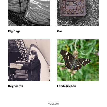
Big Bags
Gas
Keyboards
Landkärtchen
FOLLOW